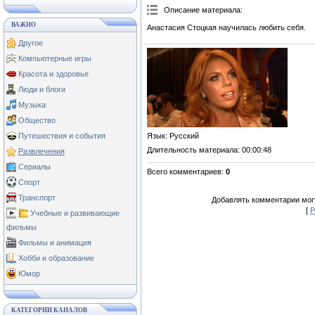
Описание материала
:
ВАЖНО
Анастасия Стоцкая научилась любить себя.
Другое
Компьютерные игры
Красота и здоровье
Люди и блоги
Музыка
Общество
Язык
: Русский
Путешествия и события
Длительность материала
: 00:00:48
Развлечения
Сериалы
Всего комментариев
:
0
Спорт
Транспорт
Добавлять комментарии могу
[
Р
Учебные и развивающие
фильмы
Фильмы и анимация
Хобби и образование
Юмор
КАТЕГОРИИ КАНАЛОВ