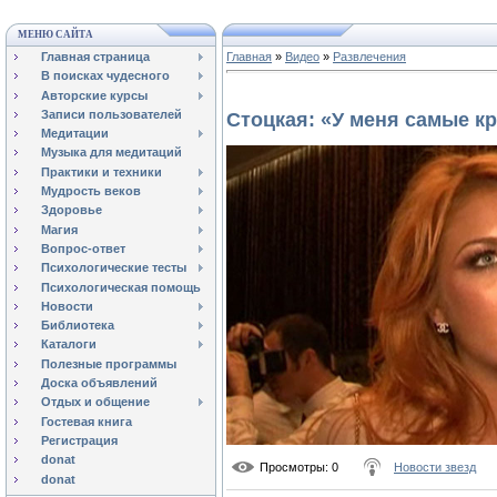
МЕНЮ САЙТА
Главная страница
Главная
»
Видео
»
Развлечения
В поисках чудесного
Авторские курсы
Записи пользователей
Стоцкая: «У меня самые к
Медитации
Музыка для медитаций
Практики и техники
Мудрость веков
Здоровье
Магия
Вопрос-ответ
Психологические тесты
Психологическая помощь
Новости
Библиотека
Каталоги
Полезные программы
Доска объявлений
Отдых и общение
Гостевая книга
Регистрация
donat
Просмотры
: 0
Новости звезд
donat