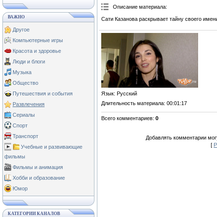
Описание материала
:
ВАЖНО
Сати Казанова раскрывает тайну своего имен
Другое
Компьютерные игры
Красота и здоровье
Люди и блоги
Музыка
Общество
Язык
: Русский
Путешествия и события
Длительность материала
: 00:01:17
Развлечения
Сериалы
Всего комментариев
:
0
Спорт
Транспорт
Добавлять комментарии могу
[
Р
Учебные и развивающие
фильмы
Фильмы и анимация
Хобби и образование
Юмор
КАТЕГОРИИ КАНАЛОВ