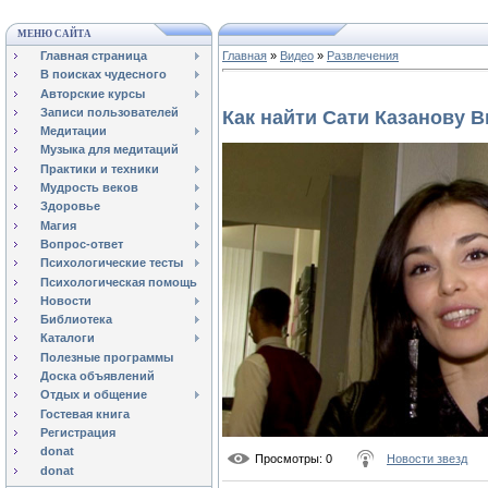
МЕНЮ САЙТА
Главная страница
Главная
»
Видео
»
Развлечения
В поисках чудесного
Авторские курсы
Записи пользователей
Как найти Сати Казанову В
Медитации
Музыка для медитаций
Практики и техники
Мудрость веков
Здоровье
Магия
Вопрос-ответ
Психологические тесты
Психологическая помощь
Новости
Библиотека
Каталоги
Полезные программы
Доска объявлений
Отдых и общение
Гостевая книга
Регистрация
donat
Просмотры
: 0
Новости звезд
donat