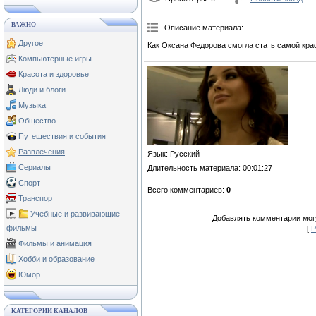
ВАЖНО
Описание материала
:
Другое
Как Оксана Федорова смогла стать самой крас
Компьютерные игры
Красота и здоровье
Люди и блоги
Музыка
Общество
Путешествия и события
Развлечения
Язык
: Русский
Сериалы
Длительность материала
: 00:01:27
Спорт
Всего комментариев
:
0
Транспорт
Учебные и развивающие
Добавлять комментарии могу
фильмы
[
Р
Фильмы и анимация
Хобби и образование
Юмор
КАТЕГОРИИ КАНАЛОВ