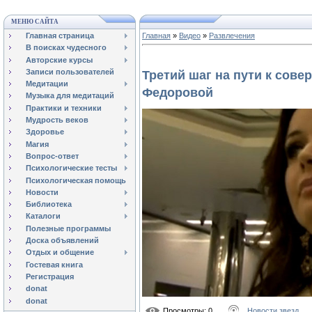
МЕНЮ САЙТА
Главная страница
Главная
»
Видео
»
Развлечения
В поисках чудесного
Авторские курсы
Записи пользователей
Третий шаг на пути к сове
Медитации
Федоровой
Музыка для медитаций
Практики и техники
Мудрость веков
Здоровье
Магия
Вопрос-ответ
Психологические тесты
Психологическая помощь
Новости
Библиотека
Каталоги
Полезные программы
Доска объявлений
Отдых и общение
Гостевая книга
Регистрация
donat
donat
Просмотры
: 0
Новости звезд