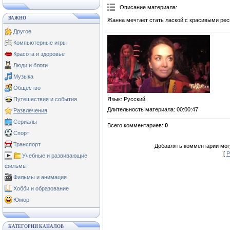
Описание материала
:
ВАЖНО
Жанна мечтает стать лаской с красивыми ре
Другое
Компьютерные игры
Красота и здоровье
Люди и блоги
Музыка
Общество
Язык
: Русский
Путешествия и события
Длительность материала
: 00:00:47
Развлечения
Сериалы
Всего комментариев
:
0
Спорт
Транспорт
Добавлять комментарии могу
[
Р
Учебные и развивающие
фильмы
Фильмы и анимация
Хобби и образование
Юмор
КАТЕГОРИИ КАНАЛОВ