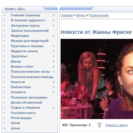
МЕНЮ САЙТА
Главная страница
Главная
»
Видео
»
Развлечения
В поисках чудесного
Авторские курсы
Записи пользователей
Новости от Жанны Фриске
Медитации
Музыка для медитаций
Практики и техники
Мудрость веков
Здоровье
Магия
Вопрос-ответ
Психологические тесты
Психологическая помощь
Новости
Библиотека
Каталоги
Полезные программы
Доска объявлений
Отдых и общение
Гостевая книга
Регистрация
donat
Просмотры
: 0
Новости звезд
donat