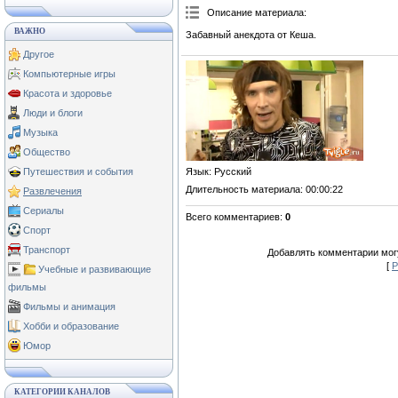
Описание материала
:
ВАЖНО
Забавный анекдота от Кеша.
Другое
Компьютерные игры
Красота и здоровье
Люди и блоги
Музыка
Общество
Язык
: Русский
Путешествия и события
Длительность материала
: 00:00:22
Развлечения
Сериалы
Всего комментариев
:
0
Спорт
Транспорт
Добавлять комментарии могу
[
Р
Учебные и развивающие
фильмы
Фильмы и анимация
Хобби и образование
Юмор
КАТЕГОРИИ КАНАЛОВ