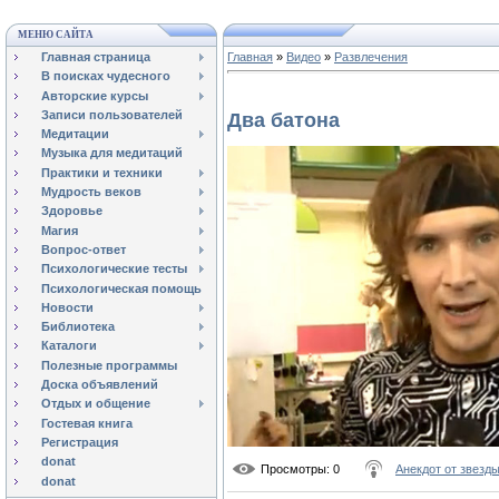
МЕНЮ САЙТА
Главная страница
Главная
»
Видео
»
Развлечения
В поисках чудесного
Авторские курсы
Записи пользователей
Два батона
Медитации
Музыка для медитаций
Практики и техники
Мудрость веков
Здоровье
Магия
Вопрос-ответ
Психологические тесты
Психологическая помощь
Новости
Библиотека
Каталоги
Полезные программы
Доска объявлений
Отдых и общение
Гостевая книга
Регистрация
donat
Просмотры
: 0
Анекдот от звезд
donat