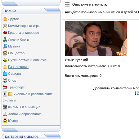
Описание материала
:
ВАЖНО
Анекдот о взаимопонимании отцов и детей от 
Другое
Компьютерные игры
Красота и здоровье
Люди и блоги
Музыка
Общество
Язык
: Русский
Путешествия и события
Длительность материала
: 00:00:18
Развлечения
Сериалы
Всего комментариев
:
0
Спорт
Транспорт
Добавлять комментарии могу
[
Р
Учебные и развивающие
фильмы
Фильмы и анимация
Хобби и образование
Юмор
КАТЕГОРИИ КАНАЛОВ