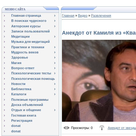
МЕНЮ САЙТА
Главная страница
Главная
»
Видео
»
Развлечения
В поисках чудесного
Авторские курсы
Записи пользователей
Анекдот от Камиля из «Ква
Медитации
Музыка для медитаций
Практики и техники
Мудрость веков
Здоровье
Магия
Вопрос-ответ
Психологические тесты
Психологическая помощь
Новости
Библиотека
Каталоги
Полезные программы
Доска объявлений
Отдых и общение
Гостевая книга
Регистрация
donat
Просмотры
: 0
Анекдот от звезд
donat