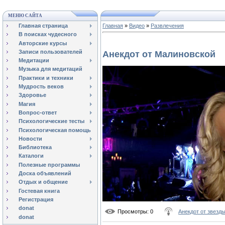
МЕНЮ САЙТА
Главная страница
Главная
»
Видео
»
Развлечения
В поисках чудесного
Авторские курсы
Записи пользователей
Анекдот от Малиновской
Медитации
Музыка для медитаций
Практики и техники
Мудрость веков
Здоровье
Магия
Вопрос-ответ
Психологические тесты
Психологическая помощь
Новости
Библиотека
Каталоги
Полезные программы
Доска объявлений
Отдых и общение
Гостевая книга
Регистрация
donat
Просмотры
: 0
Анекдот от звезд
donat