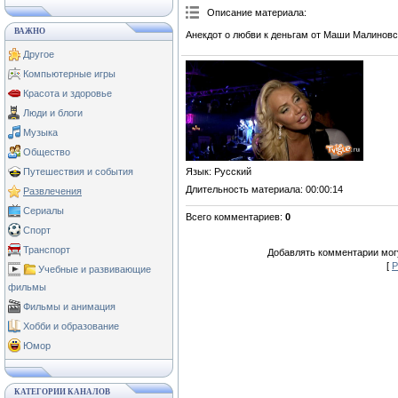
Описание материала
:
ВАЖНО
Анекдот о любви к деньгам от Маши Малиновс
Другое
Компьютерные игры
Красота и здоровье
Люди и блоги
Музыка
Общество
Язык
: Русский
Путешествия и события
Длительность материала
: 00:00:14
Развлечения
Сериалы
Всего комментариев
:
0
Спорт
Транспорт
Добавлять комментарии могу
[
Р
Учебные и развивающие
фильмы
Фильмы и анимация
Хобби и образование
Юмор
КАТЕГОРИИ КАНАЛОВ