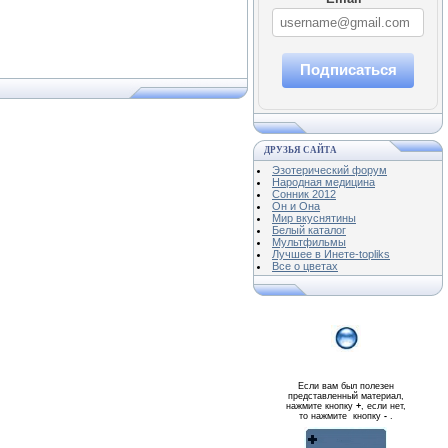
Подписаться
ДРУЗЬЯ САЙТА
Эзотерический форум
Народная медицина
Сонник 2012
Он и Она
Мир вкуснятины
Белый каталог
Мультфильмы
Лучшее в Инете-topliks
Все о цветах
Если вам был полезен
представленный материал,
нажмите кнопку
+
, если нет,
то нажмите кнопку
-
.
Реклама WMlink.ru
ОТ 7000 РУБЛЕЙ В ДЕНЬ
qiq.ucoz.com