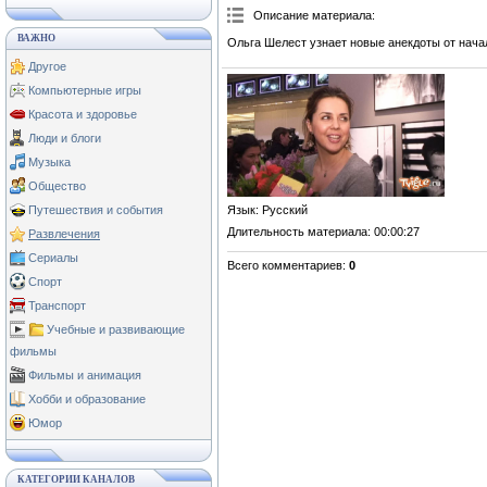
Описание материала
:
ВАЖНО
Ольга Шелест узнает новые анекдоты от нача
Другое
Компьютерные игры
Красота и здоровье
Люди и блоги
Музыка
Общество
Язык
: Русский
Путешествия и события
Длительность материала
: 00:00:27
Развлечения
Сериалы
Всего комментариев
:
0
Спорт
Транспорт
Учебные и развивающие
фильмы
Фильмы и анимация
Хобби и образование
Юмор
КАТЕГОРИИ КАНАЛОВ