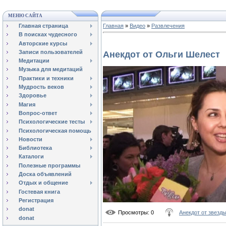
МЕНЮ САЙТА
Главная страница
Главная
»
Видео
»
Развлечения
В поисках чудесного
Авторские курсы
Записи пользователей
Анекдот от Ольги Шелест
Медитации
Музыка для медитаций
Практики и техники
Мудрость веков
Здоровье
Магия
Вопрос-ответ
Психологические тесты
Психологическая помощь
Новости
Библиотека
Каталоги
Полезные программы
Доска объявлений
Отдых и общение
Гостевая книга
Регистрация
donat
Просмотры
: 0
Анекдот от звезд
donat