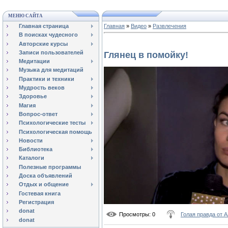
МЕНЮ САЙТА
Главная страница
Главная
»
Видео
»
Развлечения
В поисках чудесного
Авторские курсы
Записи пользователей
Глянец в помойку!
Медитации
Музыка для медитаций
Практики и техники
Мудрость веков
Здоровье
Магия
Вопрос-ответ
Психологические тесты
Психологическая помощь
Новости
Библиотека
Каталоги
Полезные программы
Доска объявлений
Отдых и общение
Гостевая книга
Регистрация
donat
Просмотры
: 0
Голая правда от 
donat