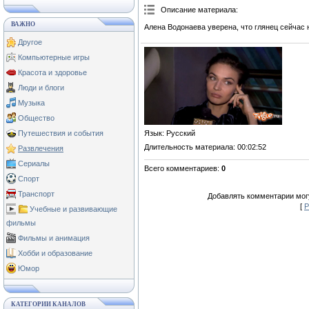
Описание материала
:
ВАЖНО
Алена Водонаева уверена, что глянец сейчас 
Другое
Компьютерные игры
Красота и здоровье
Люди и блоги
Музыка
Общество
Язык
: Русский
Путешествия и события
Длительность материала
: 00:02:52
Развлечения
Сериалы
Всего комментариев
:
0
Спорт
Транспорт
Добавлять комментарии могу
[
Р
Учебные и развивающие
фильмы
Фильмы и анимация
Хобби и образование
Юмор
КАТЕГОРИИ КАНАЛОВ