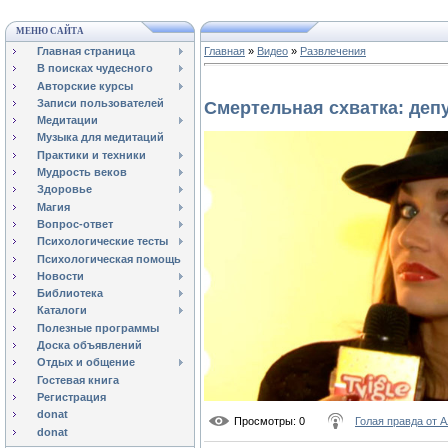
МЕНЮ САЙТА
Главная страница
Главная
»
Видео
»
Развлечения
В поисках чудесного
Авторские курсы
Записи пользователей
Смертельная схватка: деп
Медитации
Музыка для медитаций
Практики и техники
Мудрость веков
Здоровье
Магия
Вопрос-ответ
Психологические тесты
Психологическая помощь
Новости
Библиотека
Каталоги
Полезные программы
Доска объявлений
Отдых и общение
Гостевая книга
Регистрация
donat
Просмотры
: 0
Голая правда от 
donat