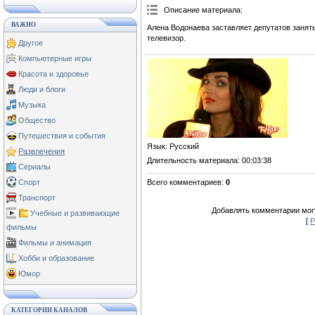
Описание материала
:
ВАЖНО
Алена Водонаева заставляет депутатов заня
телевизор.
Другое
Компьютерные игры
Красота и здоровье
Люди и блоги
Музыка
Общество
Путешествия и события
Язык
: Русский
Развлечения
Длительность материала
: 00:03:38
Сериалы
Всего комментариев
:
0
Спорт
Транспорт
Добавлять комментарии могу
Учебные и развивающие
[
Р
фильмы
Фильмы и анимация
Хобби и образование
Юмор
КАТЕГОРИИ КАНАЛОВ