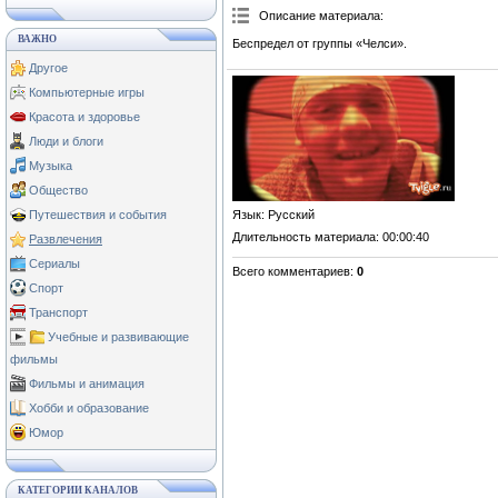
Описание материала
:
ВАЖНО
Беспредел от группы «Челси».
Другое
Компьютерные игры
Красота и здоровье
Люди и блоги
Музыка
Общество
Язык
: Русский
Путешествия и события
Длительность материала
: 00:00:40
Развлечения
Сериалы
Всего комментариев
:
0
Спорт
Транспорт
Учебные и развивающие
фильмы
Фильмы и анимация
Хобби и образование
Юмор
КАТЕГОРИИ КАНАЛОВ