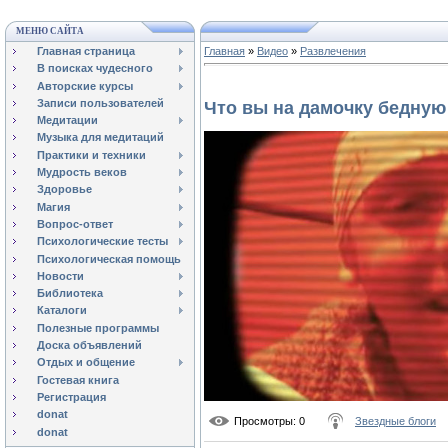
МЕНЮ САЙТА
Главная страница
Главная
»
Видео
»
Развлечения
В поисках чудесного
Авторские курсы
Записи пользователей
Что вы на дамочку бедную
Медитации
Музыка для медитаций
Практики и техники
Мудрость веков
Здоровье
Магия
Вопрос-ответ
Психологические тесты
Психологическая помощь
Новости
Библиотека
Каталоги
Полезные программы
Доска объявлений
Отдых и общение
Гостевая книга
Регистрация
donat
Просмотры
: 0
Звездные блоги
donat