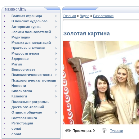
МЕНЮ САЙТА
Главная страница
Главная
»
Видео
»
Развлечения
В поисках чудесного
Авторские курсы
Записи пользователей
Золотая картина
Медитации
Музыка для медитаций
Практики и техники
Мудрость веков
Здоровье
Магия
Вопрос-ответ
Психологические тесты
Психологическая помощь
Новости
Библиотека
Каталоги
Полезные программы
Доска объявлений
Отдых и общение
Гостевая книга
Регистрация
donat
Просмотры
: 0
Тусовки
donat