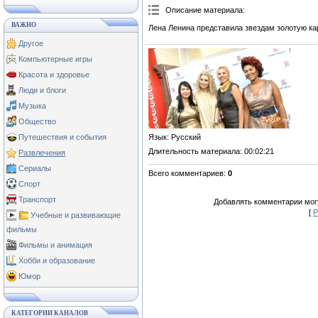
Описание материала
:
ВАЖНО
Лена Ленина представила звездам золотую к
Другое
Компьютерные игры
Красота и здоровье
Люди и блоги
Музыка
Общество
Язык
: Русский
Путешествия и события
Длительность материала
: 00:02:21
Развлечения
Сериалы
Всего комментариев
:
0
Спорт
Транспорт
Добавлять комментарии могу
[
Р
Учебные и развивающие
фильмы
Фильмы и анимация
Хобби и образование
Юмор
КАТЕГОРИИ КАНАЛОВ