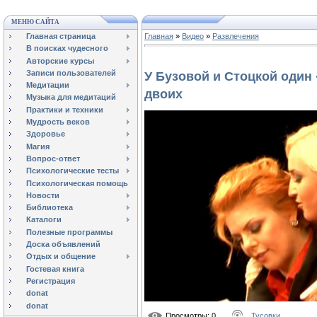
МЕНЮ САЙТА
Главная страница
Главная
»
Видео
»
Развлечения
В поисках чудесного
Авторские курсы
Записи пользователей
У Бузовой и Стоцкой один
Медитации
двоих
Музыка для медитаций
Практики и техники
Мудрость веков
Здоровье
Магия
Вопрос-ответ
Психологические тесты
Психологическая помощь
Новости
Библиотека
Каталоги
Полезные программы
Доска объявлений
Отдых и общение
Гостевая книга
Регистрация
donat
donat
Просмотры
: 0
Тусовки