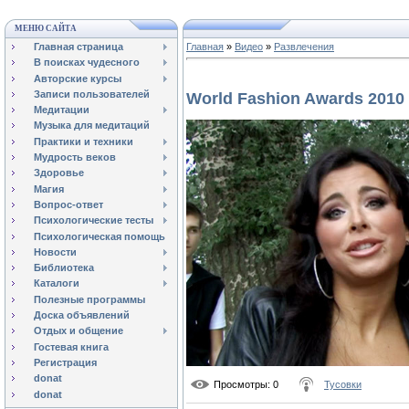
МЕНЮ САЙТА
Главная страница
Главная
»
Видео
»
Развлечения
В поисках чудесного
Авторские курсы
Записи пользователей
World Fashion Awards 2010
Медитации
Музыка для медитаций
Практики и техники
Мудрость веков
Здоровье
Магия
Вопрос-ответ
Психологические тесты
Психологическая помощь
Новости
Библиотека
Каталоги
Полезные программы
Доска объявлений
Отдых и общение
Гостевая книга
Регистрация
donat
Просмотры
: 0
Тусовки
donat