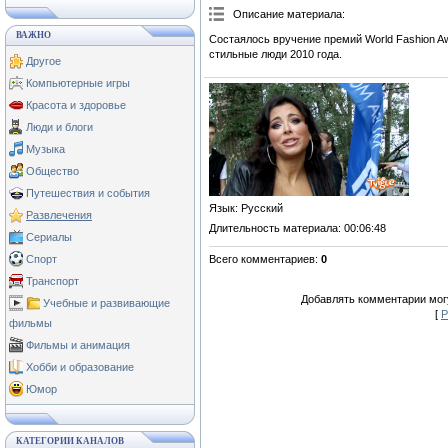
Описание материала
:
ВАЖНО
Состаялось вручение премий World Fashion A
стильные люди 2010 года.
Другое
Компьютерные игры
Красота и здоровье
Люди и блоги
Музыка
Общество
Путешествия и события
Язык
: Русский
Развлечения
Длительность материала
: 00:06:48
Сериалы
Всего комментариев
:
0
Спорт
Транспорт
Добавлять комментарии могу
Учебные и развивающие
[
Р
фильмы
Фильмы и анимация
Хобби и образование
Юмор
КАТЕГОРИИ КАНАЛОВ