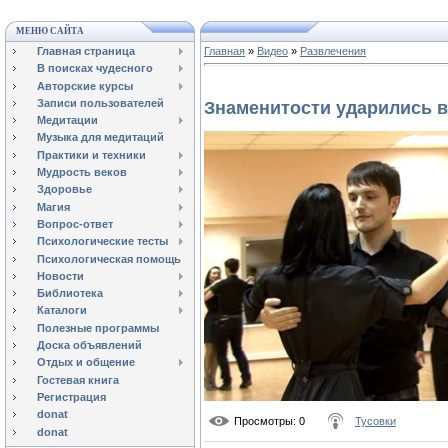
МЕНЮ САЙТА
Главная страница
Главная
»
Видео
»
Развлечения
В поисках чудесного
Авторские курсы
Записи пользователей
Знаменитости ударились в
Медитации
Музыка для медитаций
Практики и техники
Мудрость веков
Здоровье
Магия
Вопрос-ответ
Психологические тесты
Психологическая помощь
Новости
Библиотека
Каталоги
Полезные программы
Доска объявлений
Отдых и общение
Гостевая книга
Регистрация
donat
Просмотры
: 0
Тусовки
donat