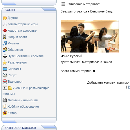
Описание материала
:
ВАЖНО
Звезды готовятся к Венскому балу.
Другое
Компьютерные игры
Красота и здоровье
Люди и блоги
Музыка
Общество
Язык
: Русский
Путешествия и события
Длительность материала
: 00:03:38
Развлечения
Сериалы
Всего комментариев
:
0
Спорт
Транспорт
Добавлять комментарии могу
[
Р
Учебные и развивающие
фильмы
Фильмы и анимация
Хобби и образование
Юмор
КАТЕГОРИИ КАНАЛОВ