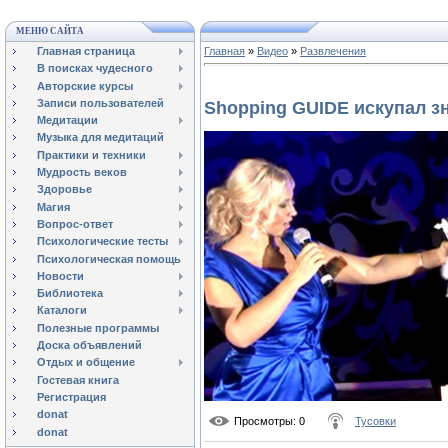
МЕНЮ САЙТА
Главная страница
Главная
»
Видео
»
Развлечения
В поисках чудесного
Авторские курсы
Записи пользователей
Shopping GUIDE искупал з
Медитации
Музыка для медитаций
Практики и техники
Мудрость веков
Здоровье
Магия
Вопрос-ответ
Психологические тесты
Психологическая помощь
Новости
Библиотека
Каталоги
Полезные программы
Доска объявлений
Отдых и общение
Гостевая книга
Регистрация
donat
Просмотры
: 0
Тусовки
donat