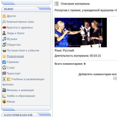
Описание материала
:
ВАЖНО
Репортаж с премии, учрежденной журналом «
Другое
Компьютерные игры
Красота и здоровье
Люди и блоги
Музыка
Общество
Язык
: Русский
Путешествия и события
Длительность материала
: 00:03:15
Развлечения
Сериалы
Всего комментариев
:
0
Спорт
Транспорт
Добавлять комментарии могу
[
Р
Учебные и развивающие
фильмы
Фильмы и анимация
Хобби и образование
Юмор
КАТЕГОРИИ КАНАЛОВ