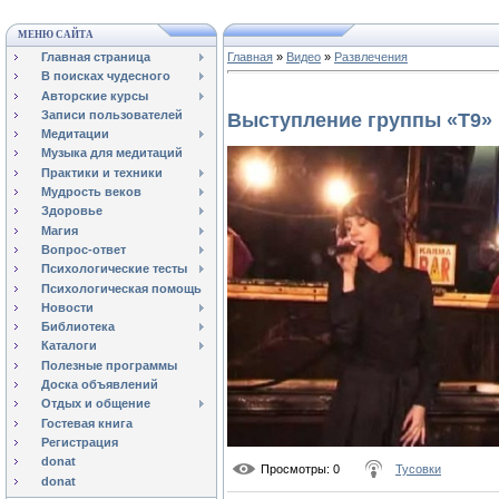
МЕНЮ САЙТА
Главная страница
Главная
»
Видео
»
Развлечения
В поисках чудесного
Авторские курсы
Записи пользователей
Выступление группы «Т9»
Медитации
Музыка для медитаций
Практики и техники
Мудрость веков
Здоровье
Магия
Вопрос-ответ
Психологические тесты
Психологическая помощь
Новости
Библиотека
Каталоги
Полезные программы
Доска объявлений
Отдых и общение
Гостевая книга
Регистрация
donat
Просмотры
: 0
Тусовки
donat