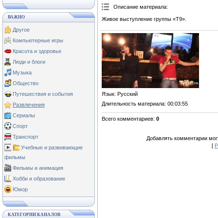
Описание материала
:
ВАЖНО
Живое выступление группы «Т9».
Другое
Компьютерные игры
Красота и здоровье
Люди и блоги
Музыка
Общество
Язык
: Русский
Путешествия и события
Длительность материала
: 00:03:55
Развлечения
Сериалы
Всего комментариев
:
0
Спорт
Транспорт
Добавлять комментарии могу
[
Р
Учебные и развивающие
фильмы
Фильмы и анимация
Хобби и образование
Юмор
КАТЕГОРИИ КАНАЛОВ