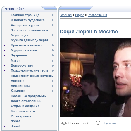
МЕНЮ САЙТА
Главная страница
Главная
»
Видео
»
Развлечения
В поисках чудесного
Авторские курсы
Записи пользователей
Софи Лорен в Москве
Медитации
Музыка для медитаций
Практики и техники
Мудрость веков
Здоровье
Магия
Вопрос-ответ
Психологические тесты
Психологическая помощь
Новости
Библиотека
Каталоги
Полезные программы
Доска объявлений
Отдых и общение
Гостевая книга
Регистрация
donat
Просмотры
: 0
Тусовки
donat