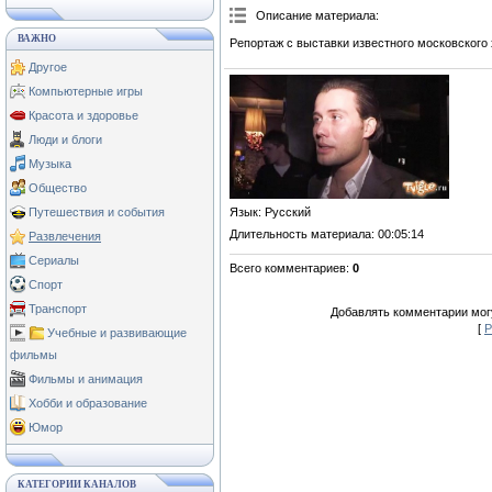
Описание материала
:
ВАЖНО
Репортаж с выставки известного московского
Другое
Компьютерные игры
Красота и здоровье
Люди и блоги
Музыка
Общество
Язык
: Русский
Путешествия и события
Длительность материала
: 00:05:14
Развлечения
Сериалы
Всего комментариев
:
0
Спорт
Транспорт
Добавлять комментарии могу
[
Р
Учебные и развивающие
фильмы
Фильмы и анимация
Хобби и образование
Юмор
КАТЕГОРИИ КАНАЛОВ