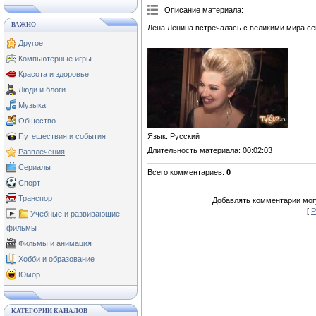
Описание материала
:
ВАЖНО
Лена Ленина встречалась с великими мира сег
Другое
Компьютерные игры
Красота и здоровье
Люди и блоги
Музыка
Общество
Язык
: Русский
Путешествия и события
Длительность материала
: 00:02:03
Развлечения
Сериалы
Всего комментариев
:
0
Спорт
Транспорт
Добавлять комментарии могу
[
Р
Учебные и развивающие
фильмы
Фильмы и анимация
Хобби и образование
Юмор
КАТЕГОРИИ КАНАЛОВ