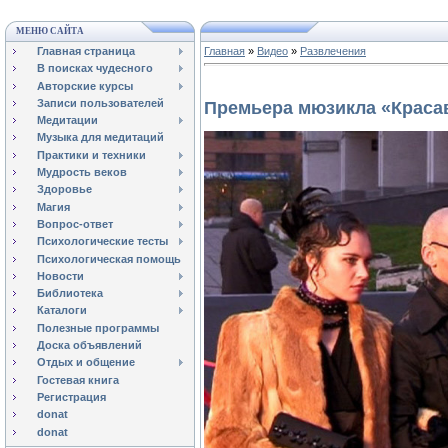
МЕНЮ САЙТА
Главная страница
Главная
»
Видео
»
Развлечения
В поисках чудесного
Авторские курсы
Записи пользователей
Премьера мюзикла «Краса
Медитации
Музыка для медитаций
Практики и техники
Мудрость веков
Здоровье
Магия
Вопрос-ответ
Психологические тесты
Психологическая помощь
Новости
Библиотека
Каталоги
Полезные программы
Доска объявлений
Отдых и общение
Гостевая книга
Регистрация
donat
donat