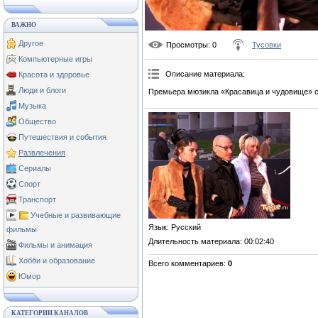
ВАЖНО
Другое
Просмотры
: 0
Тусовки
Компьютерные игры
Описание материала
:
Красота и здоровье
Люди и блоги
Премьера мюзикла «Красавица и чудовище» с
Музыка
Общество
Путешествия и события
Развлечения
Сериалы
Спорт
Транспорт
Учебные и развивающие
Язык
: Русский
фильмы
Длительность материала
: 00:02:40
Фильмы и анимация
Хобби и образование
Всего комментариев
:
0
Юмор
КАТЕГОРИИ КАНАЛОВ