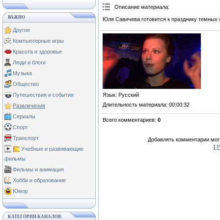
Описание материала
:
ВАЖНО
Юля Савичева готовится к празднику темных 
Другое
Компьютерные игры
Красота и здоровье
Люди и блоги
Музыка
Общество
Язык
: Русский
Путешествия и события
Длительность материала
: 00:00:32
Развлечения
Сериалы
Всего комментариев
:
0
Спорт
Транспорт
Добавлять комментарии могу
[
Р
Учебные и развивающие
фильмы
Фильмы и анимация
Хобби и образование
Юмор
КАТЕГОРИИ КАНАЛОВ