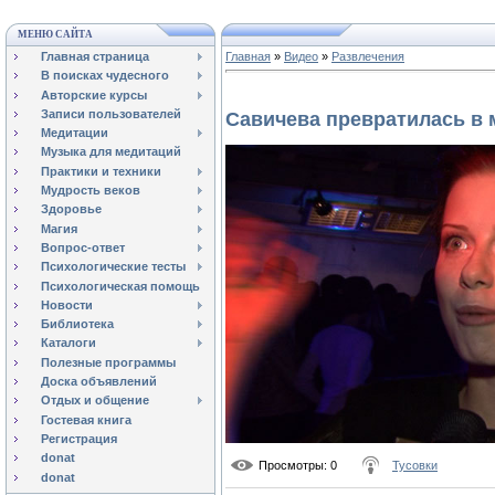
МЕНЮ САЙТА
Главная страница
Главная
»
Видео
»
Развлечения
В поисках чудесного
Авторские курсы
Записи пользователей
Савичева превратилась в 
Медитации
Музыка для медитаций
Практики и техники
Мудрость веков
Здоровье
Магия
Вопрос-ответ
Психологические тесты
Психологическая помощь
Новости
Библиотека
Каталоги
Полезные программы
Доска объявлений
Отдых и общение
Гостевая книга
Регистрация
donat
Просмотры
: 0
Тусовки
donat