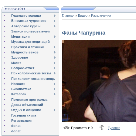
МЕНЮ САЙТА
Главная страница
Главная
»
Видео
»
Развлечения
В поисках чудесного
Авторские курсы
Записи пользователей
Фаны Чапурина
Медитации
Музыка для медитаций
Практики и техники
Мудрость веков
Здоровье
Магия
Вопрос-ответ
Психологические тесты
Психологическая помощь
Новости
Библиотека
Каталоги
Полезные программы
Доска объявлений
Отдых и общение
Гостевая книга
Регистрация
donat
Просмотры
: 0
Тусовки
donat