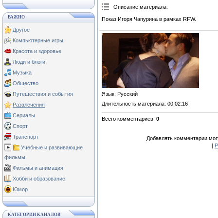
Описание материала
:
ВАЖНО
Показ Игоря Чапурина в рамках RFW.
Другое
Компьютерные игры
Красота и здоровье
Люди и блоги
Музыка
Общество
Язык
: Русский
Путешествия и события
Длительность материала
: 00:02:16
Развлечения
Сериалы
Всего комментариев
:
0
Спорт
Транспорт
Добавлять комментарии могу
[
Р
Учебные и развивающие
фильмы
Фильмы и анимация
Хобби и образование
Юмор
КАТЕГОРИИ КАНАЛОВ