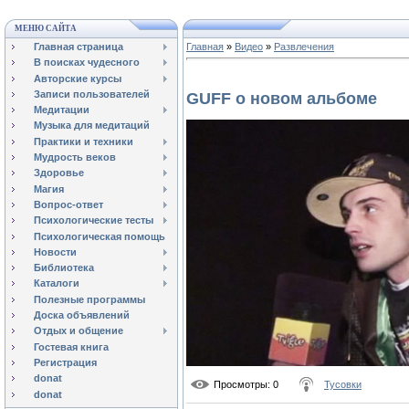
МЕНЮ САЙТА
Главная страница
Главная
»
Видео
»
Развлечения
В поисках чудесного
Авторские курсы
Записи пользователей
GUFF о новом альбоме
Медитации
Музыка для медитаций
Практики и техники
Мудрость веков
Здоровье
Магия
Вопрос-ответ
Психологические тесты
Психологическая помощь
Новости
Библиотека
Каталоги
Полезные программы
Доска объявлений
Отдых и общение
Гостевая книга
Регистрация
donat
Просмотры
: 0
Тусовки
donat