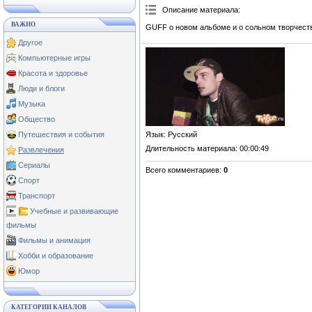
Описание материала
:
ВАЖНО
GUFF о новом альбоме и о сольном творчест
Другое
Компьютерные игры
Красота и здоровье
Люди и блоги
Музыка
Общество
Язык
: Русский
Путешествия и события
Длительность материала
: 00:00:49
Развлечения
Сериалы
Всего комментариев
:
0
Спорт
Транспорт
Учебные и развивающие
фильмы
Фильмы и анимация
Хобби и образование
Юмор
КАТЕГОРИИ КАНАЛОВ