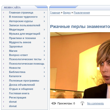
МЕНЮ САЙТА
Главная страница
Главная
»
Видео
»
Развлечения
В поисках чудесного
Авторские курсы
Записи пользователей
Ржачные перлы знаменито
Медитации
Музыка для медитаций
Практики и техники
Мудрость веков
Здоровье
Магия
Вопрос-ответ
Психологические тесты
Психологическая помощь
Новости
Библиотека
Каталоги
Полезные программы
Доска объявлений
Отдых и общение
Гостевая книга
Регистрация
donat
Просмотры
: 0
No comments
donat