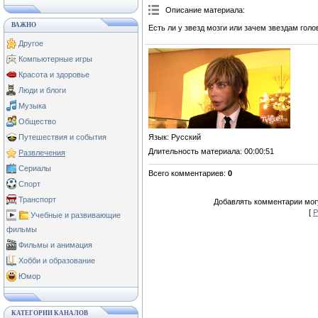
Описание материала
:
ВАЖНО
Есть ли у звезд мозги или зачем звездам голо
Другое
Компьютерные игры
Красота и здоровье
Люди и блоги
Музыка
Общество
Язык
: Русский
Путешествия и события
Длительность материала
: 00:00:51
Развлечения
Сериалы
Всего комментариев
:
0
Спорт
Транспорт
Добавлять комментарии могу
[
Р
Учебные и развивающие
фильмы
Фильмы и анимация
Хобби и образование
Юмор
КАТЕГОРИИ КАНАЛОВ