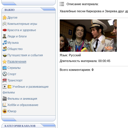
Описание материала
:
ВАЖНО
Хвалебные песни Киркорова и Зверева друг др
Другое
Компьютерные игры
Красота и здоровье
Люди и блоги
Музыка
Общество
Язык
: Русский
Путешествия и события
Длительность материала
: 00:00:45
Развлечения
Сериалы
Всего комментариев
:
0
Спорт
Транспорт
Учебные и развивающие
фильмы
Фильмы и анимация
Хобби и образование
Юмор
КАТЕГОРИИ КАНАЛОВ