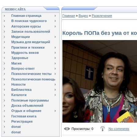
МЕНЮ САЙТА
Главная страница
Главная
»
Видео
»
Развлечения
В поисках чудесного
Авторские курсы
Записи пользователей
Король ПОПа без ума от к
Медитации
Музыка для медитаций
Практики и техники
Мудрость веков
Здоровье
Магия
Вопрос-ответ
Психологические тесты
Психологическая помощь
Новости
Библиотека
Каталоги
Полезные программы
Доска объявлений
Отдых и общение
Гостевая книга
Регистрация
donat
Просмотры
: 0
No comments
donat