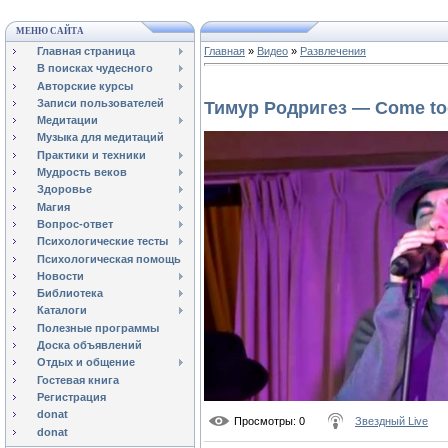
МЕНЮ САЙТА
Главная страница
Главная
»
Видео
»
Развлечения
В поисках чудесного
Авторские курсы
Записи пользователей
Тимур Родригез — Come to
Медитации
Музыка для медитаций
Практики и техники
Мудрость веков
Здоровье
Магия
Вопрос-ответ
Психологические тесты
Психологическая помощь
Новости
Библиотека
Каталоги
Полезные программы
Доска объявлений
Отдых и общение
Гостевая книга
Регистрация
donat
Просмотры
: 0
Звездный Live
donat