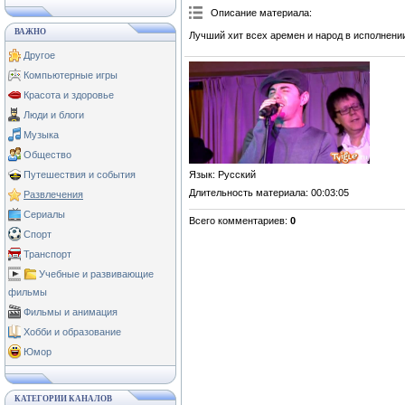
Описание материала
:
ВАЖНО
Лучший хит всех аремен и народ в исполнени
Другое
Компьютерные игры
Красота и здоровье
Люди и блоги
Музыка
Общество
Язык
: Русский
Путешествия и события
Длительность материала
: 00:03:05
Развлечения
Сериалы
Всего комментариев
:
0
Спорт
Транспорт
Учебные и развивающие
фильмы
Фильмы и анимация
Хобби и образование
Юмор
КАТЕГОРИИ КАНАЛОВ