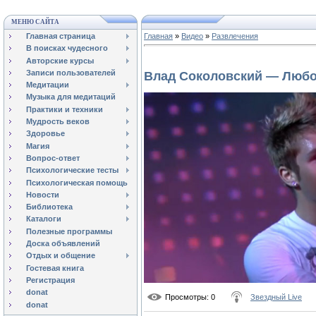
МЕНЮ САЙТА
Главная страница
Главная
»
Видео
»
Развлечения
В поисках чудесного
Авторские курсы
Записи пользователей
Влад Соколовский — Люб
Медитации
Музыка для медитаций
Практики и техники
Мудрость веков
Здоровье
Магия
Вопрос-ответ
Психологические тесты
Психологическая помощь
Новости
Библиотека
Каталоги
Полезные программы
Доска объявлений
Отдых и общение
Гостевая книга
Регистрация
donat
Просмотры
: 0
Звездный Live
donat