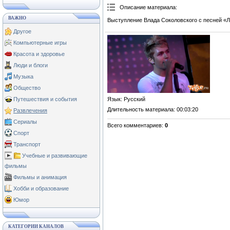
Описание материала
:
ВАЖНО
Выступление Влада Соколовского с песней «
Другое
Компьютерные игры
Красота и здоровье
Люди и блоги
Музыка
Общество
Язык
: Русский
Путешествия и события
Длительность материала
: 00:03:20
Развлечения
Сериалы
Всего комментариев
:
0
Спорт
Транспорт
Учебные и развивающие
фильмы
Фильмы и анимация
Хобби и образование
Юмор
КАТЕГОРИИ КАНАЛОВ