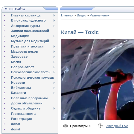
МЕНЮ САЙТА
Главная страница
Главная
»
Видео
»
Развлечения
В поисках чудесного
Авторские курсы
Записи пользователей
Китай — Toxic
Медитации
Музыка для медитаций
Практики и техники
Мудрость веков
Здоровье
Магия
Вопрос-ответ
Психологические тесты
Психологическая помощь
Новости
Библиотека
Каталоги
Полезные программы
Доска объявлений
Отдых и общение
Гостевая книга
Регистрация
donat
Просмотры
: 0
Звездный Live
donat