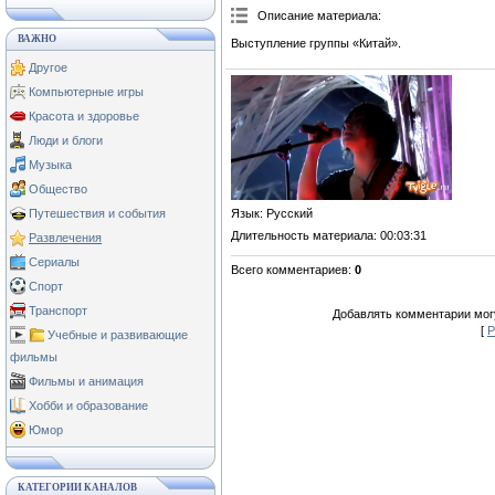
Описание материала
:
ВАЖНО
Выступление группы «Китай».
Другое
Компьютерные игры
Красота и здоровье
Люди и блоги
Музыка
Общество
Язык
: Русский
Путешествия и события
Длительность материала
: 00:03:31
Развлечения
Сериалы
Всего комментариев
:
0
Спорт
Транспорт
Добавлять комментарии могу
[
Р
Учебные и развивающие
фильмы
Фильмы и анимация
Хобби и образование
Юмор
КАТЕГОРИИ КАНАЛОВ