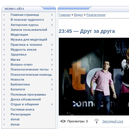
МЕНЮ САЙТА
Главная страница
Главная
»
Видео
»
Развлечения
В поисках чудесного
Авторские курсы
Записи пользователей
23:45 — Друг за друга
Медитации
Музыка для медитаций
Практики и техники
Мудрость веков
Здоровье
Магия
Вопрос-ответ
Психологические тесты
Психологическая помощь
Новости
Библиотека
Каталоги
Полезные программы
Доска объявлений
Отдых и общение
Гостевая книга
Регистрация
donat
Просмотры
: 0
Звездный Live
donat