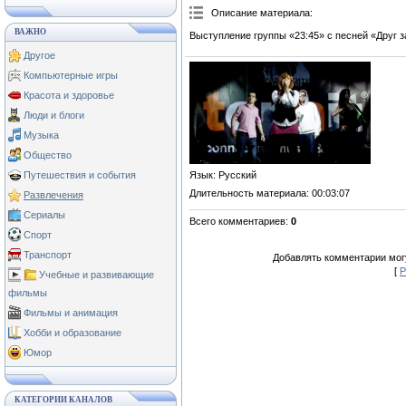
Описание материала
:
ВАЖНО
Выступление группы «23:45» с песней «Друг з
Другое
Компьютерные игры
Красота и здоровье
Люди и блоги
Музыка
Общество
Язык
: Русский
Путешествия и события
Длительность материала
: 00:03:07
Развлечения
Сериалы
Всего комментариев
:
0
Спорт
Транспорт
Добавлять комментарии могу
[
Р
Учебные и развивающие
фильмы
Фильмы и анимация
Хобби и образование
Юмор
КАТЕГОРИИ КАНАЛОВ