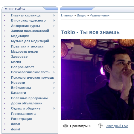
МЕНЮ САЙТА
Главная страница
Главная
»
Видео
»
Развлечения
В поисках чудесного
Авторские курсы
Записи пользователей
Tokio - Ты все знаешь
Медитации
Музыка для медитаций
Практики и техники
Мудрость веков
Здоровье
Магия
Вопрос-ответ
Психологические тесты
Психологическая помощь
Новости
Библиотека
Каталоги
Полезные программы
Доска объявлений
Отдых и общение
Гостевая книга
Регистрация
donat
Просмотры
: 0
Звездный Live
donat