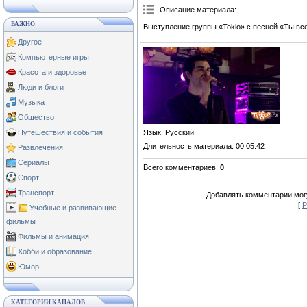
Описание материала
:
ВАЖНО
Выступление группы «Tokio» с песней «Ты вс
Другое
Компьютерные игры
Красота и здоровье
Люди и блоги
Музыка
Общество
Язык
: Русский
Путешествия и события
Длительность материала
: 00:05:42
Развлечения
Сериалы
Всего комментариев
:
0
Спорт
Транспорт
Добавлять комментарии могу
[
Р
Учебные и развивающие
фильмы
Фильмы и анимация
Хобби и образование
Юмор
КАТЕГОРИИ КАНАЛОВ