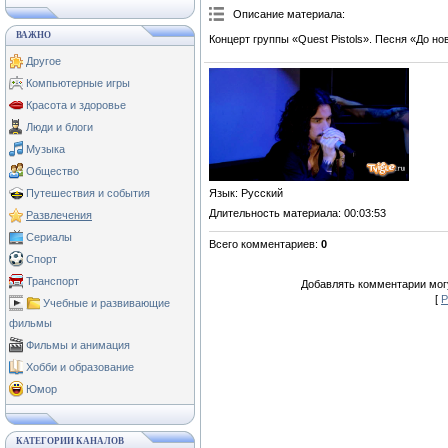
Описание материала
:
ВАЖНО
Концерт группы «Quest Pistols». Песня «До но
Другое
Компьютерные игры
Красота и здоровье
Люди и блоги
Музыка
Общество
Язык
: Русский
Путешествия и события
Длительность материала
: 00:03:53
Развлечения
Сериалы
Всего комментариев
:
0
Спорт
Транспорт
Добавлять комментарии могу
[
Р
Учебные и развивающие
фильмы
Фильмы и анимация
Хобби и образование
Юмор
КАТЕГОРИИ КАНАЛОВ