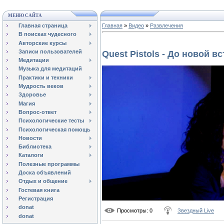
МЕНЮ САЙТА
Главная страница
Главная
»
Видео
»
Развлечения
В поисках чудесного
Авторские курсы
Записи пользователей
Quest Pistols - До новой в
Медитации
Музыка для медитаций
Практики и техники
Мудрость веков
Здоровье
Магия
Вопрос-ответ
Психологические тесты
Психологическая помощь
Новости
Библиотека
Каталоги
Полезные программы
Доска объявлений
Отдых и общение
Гостевая книга
Регистрация
donat
Просмотры
: 0
Звездный Live
donat