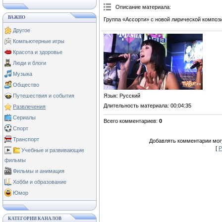
Описание материала
:
ВАЖНО
Группа «Ассорти» с новой лирической композ
Другое
Компьютерные игры
Красота и здоровье
Люди и блоги
Музыка
Общество
Язык
: Русский
Путешествия и события
Длительность материала
: 00:04:35
Развлечения
Сериалы
Всего комментариев
:
0
Спорт
Транспорт
Добавлять комментарии могу
[
Р
Учебные и развивающие
фильмы
Фильмы и анимация
Хобби и образование
Юмор
КАТЕГОРИИ КАНАЛОВ