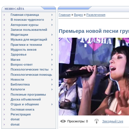
МЕНЮ САЙТА
Главная страница
Главная
»
Видео
»
Развлечения
В поисках чудесного
Авторские курсы
Записи пользователей
Премьера новой песни гр
Медитации
Музыка для медитаций
Практики и техники
Мудрость веков
Здоровье
Магия
Вопрос-ответ
Психологические тесты
Психологическая помощь
Новости
Библиотека
Каталоги
Полезные программы
Доска объявлений
Отдых и общение
Гостевая книга
Регистрация
donat
Просмотры
: 0
Звездный Live
donat