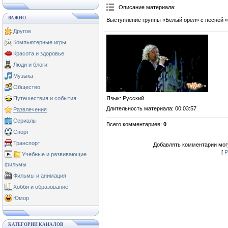
Описание материала
:
ВАЖНО
Выступление группы «Белый орел» с песней «
Другое
Компьютерные игры
Красота и здоровье
Люди и блоги
Музыка
Общество
Язык
: Русский
Путешествия и события
Длительность материала
: 00:03:57
Развлечения
Сериалы
Всего комментариев
:
0
Спорт
Транспорт
Добавлять комментарии могу
[
Р
Учебные и развивающие
фильмы
Фильмы и анимация
Хобби и образование
Юмор
КАТЕГОРИИ КАНАЛОВ