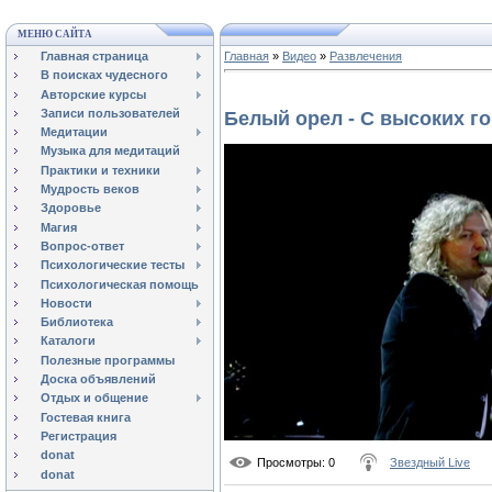
МЕНЮ САЙТА
Главная страница
Главная
»
Видео
»
Развлечения
В поисках чудесного
Авторские курсы
Записи пользователей
Белый орел - С высоких г
Медитации
Музыка для медитаций
Практики и техники
Мудрость веков
Здоровье
Магия
Вопрос-ответ
Психологические тесты
Психологическая помощь
Новости
Библиотека
Каталоги
Полезные программы
Доска объявлений
Отдых и общение
Гостевая книга
Регистрация
donat
Просмотры
: 0
Звездный Live
donat