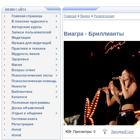
МЕНЮ САЙТА
Главная страница
Главная
»
Видео
»
Развлечения
В поисках чудесного
Авторские курсы
Записи пользователей
Виагра - Бриллианты
Медитации
Музыка для медитаций
Практики и техники
Мудрость веков
Здоровье
Магия
Вопрос-ответ
Психологические тесты
Психологическая помощь
Новости
Библиотека
Каталоги
Полезные программы
Доска объявлений
Отдых и общение
Гостевая книга
Регистрация
donat
Просмотры
: 0
Звездный Live
donat