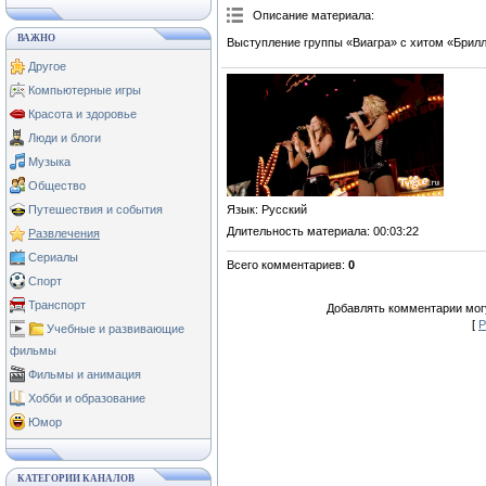
Описание материала
:
ВАЖНО
Выступление группы «Виагра» с хитом «Брил
Другое
Компьютерные игры
Красота и здоровье
Люди и блоги
Музыка
Общество
Язык
: Русский
Путешествия и события
Длительность материала
: 00:03:22
Развлечения
Сериалы
Всего комментариев
:
0
Спорт
Транспорт
Добавлять комментарии могу
[
Р
Учебные и развивающие
фильмы
Фильмы и анимация
Хобби и образование
Юмор
КАТЕГОРИИ КАНАЛОВ