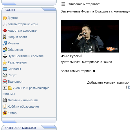
Описание материала
:
ВАЖНО
Выступление Филиппа Киркорова с композици
Другое
Компьютерные игры
Красота и здоровье
Люди и блоги
Музыка
Общество
Язык
: Русский
Путешествия и события
Длительность материала
: 00:03:58
Развлечения
Сериалы
Всего комментариев
:
0
Спорт
Транспорт
Добавлять комментарии могу
[
Р
Учебные и развивающие
фильмы
Фильмы и анимация
Хобби и образование
Юмор
КАТЕГОРИИ КАНАЛОВ