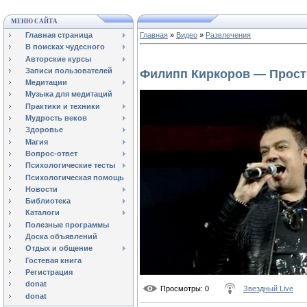
МЕНЮ САЙТА
Главная страница
Главная
»
Видео
»
Развлечения
В поисках чудесного
Авторские курсы
Записи пользователей
Филипп Киркоров — Прост
Медитации
Музыка для медитаций
Практики и техники
Мудрость веков
Здоровье
Магия
Вопрос-ответ
Психологические тесты
Психологическая помощь
Новости
Библиотека
Каталоги
Полезные программы
Доска объявлений
Отдых и общение
Гостевая книга
Регистрация
donat
Просмотры
: 0
Звездный Live
donat