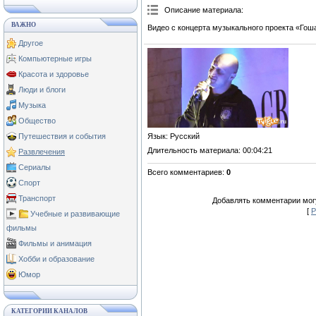
Описание материала
:
ВАЖНО
Видео с концерта музыкального проекта «Гоша
Другое
Компьютерные игры
Красота и здоровье
Люди и блоги
Музыка
Общество
Язык
: Русский
Путешествия и события
Длительность материала
: 00:04:21
Развлечения
Сериалы
Всего комментариев
:
0
Спорт
Транспорт
Добавлять комментарии могу
[
Р
Учебные и развивающие
фильмы
Фильмы и анимация
Хобби и образование
Юмор
КАТЕГОРИИ КАНАЛОВ