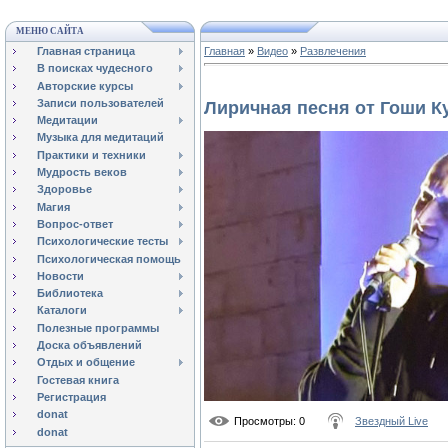
МЕНЮ САЙТА
Главная страница
Главная
»
Видео
»
Развлечения
В поисках чудесного
Авторские курсы
Записи пользователей
Лиричная песня от Гоши К
Медитации
Музыка для медитаций
Практики и техники
Мудрость веков
Здоровье
Магия
Вопрос-ответ
Психологические тесты
Психологическая помощь
Новости
Библиотека
Каталоги
Полезные программы
Доска объявлений
Отдых и общение
Гостевая книга
Регистрация
donat
Просмотры
: 0
Звездный Live
donat