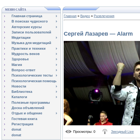
МЕНЮ САЙТА
Главная страница
Главная
»
Видео
»
Развлечения
В поисках чудесного
Авторские курсы
Записи пользователей
Сергей Лазарев — Alarm
Медитации
Музыка для медитаций
Практики и техники
Мудрость веков
Здоровье
Магия
Вопрос-ответ
Психологические тесты
Психологическая помощь
Новости
Библиотека
Каталоги
Полезные программы
Доска объявлений
Отдых и общение
Гостевая книга
Регистрация
donat
Просмотры
: 0
Звездный Live
donat