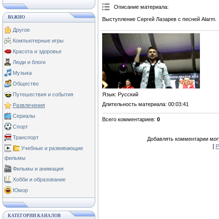
Описание материала
:
ВАЖНО
Выступление Сергей Лазарев с песней Alarm.
Другое
Компьютерные игры
Красота и здоровье
Люди и блоги
Музыка
Общество
Язык
: Русский
Путешествия и события
Длительность материала
: 00:03:41
Развлечения
Сериалы
Всего комментариев
:
0
Спорт
Транспорт
Добавлять комментарии могу
[
Р
Учебные и развивающие
фильмы
Фильмы и анимация
Хобби и образование
Юмор
КАТЕГОРИИ КАНАЛОВ