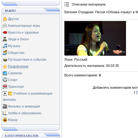
Описание материала
:
ВАЖНО
Евгения Отрадная. Песня «Облака плывут в М
Другое
Компьютерные игры
Красота и здоровье
Люди и блоги
Музыка
Общество
Язык
: Русский
Путешествия и события
Длительность материала
: 00:03:35
Развлечения
Сериалы
Всего комментариев
:
0
Спорт
Транспорт
Добавлять комментарии могу
[
Р
Учебные и развивающие
фильмы
Фильмы и анимация
Хобби и образование
Юмор
КАТЕГОРИИ КАНАЛОВ