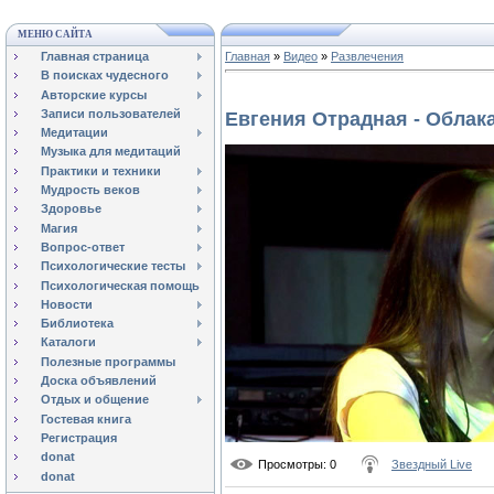
МЕНЮ САЙТА
Главная страница
Главная
»
Видео
»
Развлечения
В поисках чудесного
Авторские курсы
Записи пользователей
Евгения Отрадная - Облак
Медитации
Музыка для медитаций
Практики и техники
Мудрость веков
Здоровье
Магия
Вопрос-ответ
Психологические тесты
Психологическая помощь
Новости
Библиотека
Каталоги
Полезные программы
Доска объявлений
Отдых и общение
Гостевая книга
Регистрация
donat
Просмотры
: 0
Звездный Live
donat