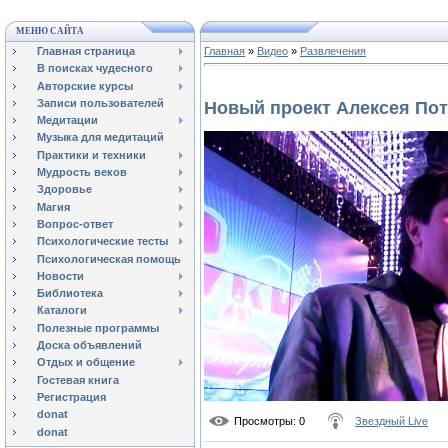
МЕНЮ САЙТА
Главная страница
Главная
»
Видео
»
Развлечения
В поисках чудесного
Авторские курсы
Записи пользователей
Новый проект Алексея По
Медитации
Музыка для медитаций
Практики и техники
Мудрость веков
Здоровье
Магия
Вопрос-ответ
Психологические тесты
Психологическая помощь
Новости
Библиотека
Каталоги
Полезные программы
Доска объявлений
Отдых и общение
Гостевая книга
Регистрация
donat
Просмотры
: 0
Звездный Live
donat