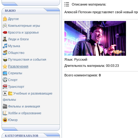
Описание материала
:
ВАЖНО
Алексей Потехин представляет свой новый про
Другое
Компьютерные игры
Красота и здоровье
Люди и блоги
Музыка
Общество
Язык
: Русский
Путешествия и события
Длительность материала
: 00:03:23
Развлечения
Сериалы
Всего комментариев
:
0
Спорт
Транспорт
Учебные и развивающие
фильмы
Фильмы и анимация
Хобби и образование
Юмор
КАТЕГОРИИ КАНАЛОВ