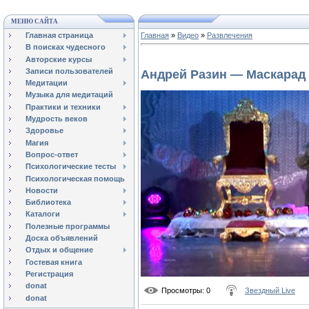
МЕНЮ САЙТА
Главная страница
Главная
»
Видео
»
Развлечения
В поисках чудесного
Авторские курсы
Записи пользователей
Андрей Разин — Маскарад
Медитации
Музыка для медитаций
Практики и техники
Мудрость веков
Здоровье
Магия
Вопрос-ответ
Психологические тесты
Психологическая помощь
Новости
Библиотека
Каталоги
Полезные программы
Доска объявлений
Отдых и общение
Гостевая книга
Регистрация
donat
Просмотры
: 0
Звездный Live
donat