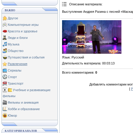
Описание материала
:
ВАЖНО
Выступление Андрея Разина с песней «Маска
Другое
Компьютерные игры
Красота и здоровье
Люди и блоги
Музыка
Общество
Язык
: Русский
Путешествия и события
Длительность материала
: 00:03:13
Развлечения
Сериалы
Всего комментариев
:
0
Спорт
Транспорт
Добавлять комментарии могу
[
Р
Учебные и развивающие
фильмы
Фильмы и анимация
Хобби и образование
Юмор
КАТЕГОРИИ КАНАЛОВ