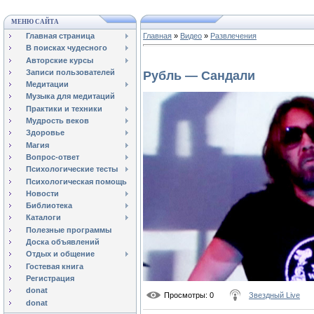
МЕНЮ САЙТА
Главная страница
Главная
»
Видео
»
Развлечения
В поисках чудесного
Авторские курсы
Записи пользователей
Рубль — Сандали
Медитации
Музыка для медитаций
Практики и техники
Мудрость веков
Здоровье
Магия
Вопрос-ответ
Психологические тесты
Психологическая помощь
Новости
Библиотека
Каталоги
Полезные программы
Доска объявлений
Отдых и общение
Гостевая книга
Регистрация
donat
Просмотры
: 0
Звездный Live
donat