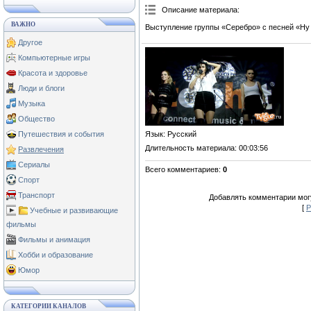
Описание материала
:
ВАЖНО
Выступление группы «Серебро» с песней «Ну 
Другое
Компьютерные игры
Красота и здоровье
Люди и блоги
Музыка
Общество
Язык
: Русский
Путешествия и события
Длительность материала
: 00:03:56
Развлечения
Сериалы
Всего комментариев
:
0
Спорт
Транспорт
Добавлять комментарии могу
[
Р
Учебные и развивающие
фильмы
Фильмы и анимация
Хобби и образование
Юмор
КАТЕГОРИИ КАНАЛОВ