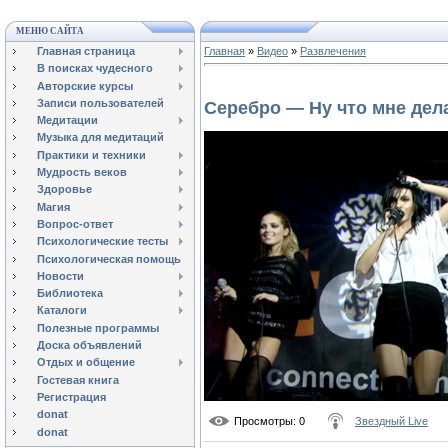
МЕНЮ САЙТА
Главная страница
Главная
»
Видео
»
Развлечения
В поисках чудесного
Авторские курсы
Записи пользователей
Серебро — Ну что мне дел
Медитации
Музыка для медитаций
Практики и техники
Мудрость веков
Здоровье
Магия
Вопрос-ответ
Психологические тесты
Психологическая помощь
Новости
Библиотека
Каталоги
Полезные программы
Доска объявлений
Отдых и общение
Гостевая книга
Регистрация
donat
Просмотры
: 0
Звездный Live
donat