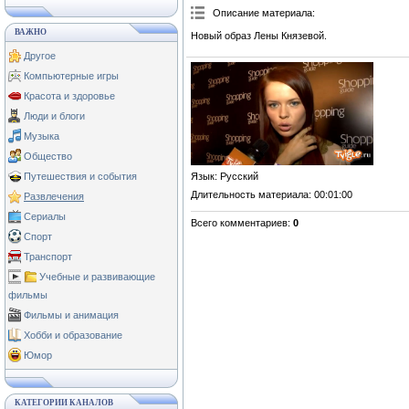
Описание материала
:
ВАЖНО
Новый образ Лены Князевой.
Другое
Компьютерные игры
Красота и здоровье
Люди и блоги
Музыка
Общество
Язык
: Русский
Путешествия и события
Длительность материала
: 00:01:00
Развлечения
Сериалы
Всего комментариев
:
0
Спорт
Транспорт
Учебные и развивающие
фильмы
Фильмы и анимация
Хобби и образование
Юмор
КАТЕГОРИИ КАНАЛОВ