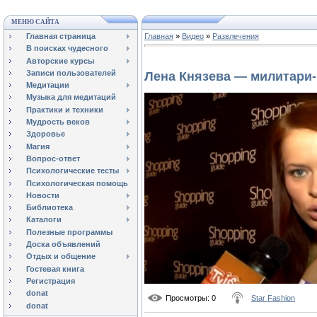
МЕНЮ САЙТА
Главная страница
Главная
»
Видео
»
Развлечения
В поисках чудесного
Авторские курсы
Записи пользователей
Лена Князева — милитари
Медитации
Музыка для медитаций
Практики и техники
Мудрость веков
Здоровье
Магия
Вопрос-ответ
Психологические тесты
Психологическая помощь
Новости
Библиотека
Каталоги
Полезные программы
Доска объявлений
Отдых и общение
Гостевая книга
Регистрация
donat
Просмотры
: 0
Star Fashion
donat