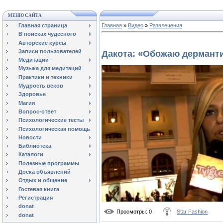
МЕНЮ САЙТА
Главная страница
Главная
»
Видео
»
Развлечения
В поисках чудесного
Авторские курсы
Записи пользователей
Дакота: «Обожаю дермант
Медитации
Музыка для медитаций
Практики и техники
Мудрость веков
Здоровье
Магия
Вопрос-ответ
Психологические тесты
Психологическая помощь
Новости
Библиотека
Каталоги
Полезные программы
Доска объявлений
Отдых и общение
Гостевая книга
Регистрация
donat
Просмотры
: 0
Star Fashion
donat