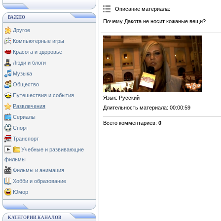
Описание материала
:
ВАЖНО
Почему Дакота не носит кожаные вещи?
Другое
Компьютерные игры
Красота и здоровье
Люди и блоги
Музыка
Общество
Путешествия и события
Язык
: Русский
Развлечения
Длительность материала
: 00:00:59
Сериалы
Всего комментариев
:
0
Спорт
Транспорт
Учебные и развивающие
фильмы
Фильмы и анимация
Хобби и образование
Юмор
КАТЕГОРИИ КАНАЛОВ