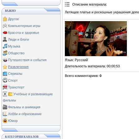
Описание материала
:
ВАЖНО
Летящее платье и роскошные украшения допо
Другое
Компьютерные игры
Красота и здоровье
Люди и блоги
Музыка
Общество
Язык
: Русский
Путешествия и события
Длительность материала
: 00:00:53
Развлечения
Сериалы
Всего комментариев
:
0
Спорт
Транспорт
Учебные и развивающие
фильмы
Фильмы и анимация
Хобби и образование
Юмор
КАТЕГОРИИ КАНАЛОВ