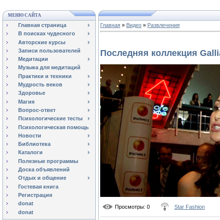
МЕНЮ САЙТА
Главная страница
Главная
»
Видео
»
Развлечения
В поисках чудесного
Авторские курсы
Записи пользователей
Последняя коллекция Gall
Медитации
Музыка для медитаций
Практики и техники
Мудрость веков
Здоровье
Магия
Вопрос-ответ
Психологические тесты
Психологическая помощь
Новости
Библиотека
Каталоги
Полезные программы
Доска объявлений
Отдых и общение
Гостевая книга
Регистрация
donat
Просмотры
: 0
Star Fashion
donat