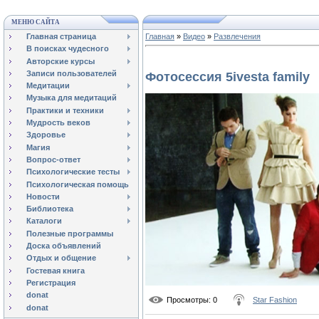
МЕНЮ САЙТА
Главная страница
Главная
»
Видео
»
Развлечения
В поисках чудесного
Авторские курсы
Записи пользователей
Фотосессия 5ivesta family
Медитации
Музыка для медитаций
Практики и техники
Мудрость веков
Здоровье
Магия
Вопрос-ответ
Психологические тесты
Психологическая помощь
Новости
Библиотека
Каталоги
Полезные программы
Доска объявлений
Отдых и общение
Гостевая книга
Регистрация
donat
Просмотры
: 0
Star Fashion
donat