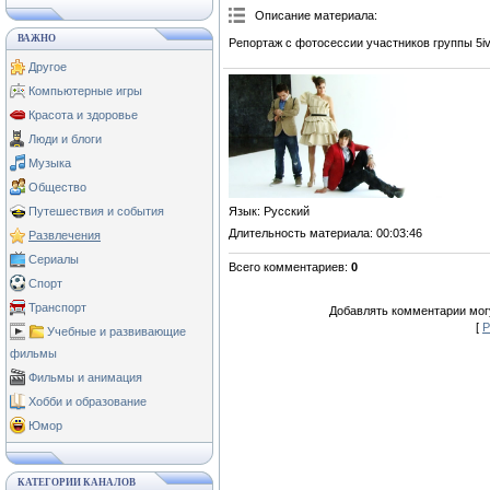
Описание материала
:
ВАЖНО
Репортаж с фотосессии участников группы 5ive
Другое
Компьютерные игры
Красота и здоровье
Люди и блоги
Музыка
Общество
Язык
: Русский
Путешествия и события
Длительность материала
: 00:03:46
Развлечения
Сериалы
Всего комментариев
:
0
Спорт
Транспорт
Добавлять комментарии могу
[
Р
Учебные и развивающие
фильмы
Фильмы и анимация
Хобби и образование
Юмор
КАТЕГОРИИ КАНАЛОВ