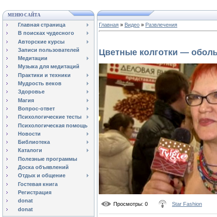
МЕНЮ САЙТА
Главная страница
Главная
»
Видео
»
Развлечения
В поисках чудесного
Авторские курсы
Записи пользователей
Цветные колготки — оболь
Медитации
Музыка для медитаций
Практики и техники
Мудрость веков
Здоровье
Магия
Вопрос-ответ
Психологические тесты
Психологическая помощь
Новости
Библиотека
Каталоги
Полезные программы
Доска объявлений
Отдых и общение
Гостевая книга
Регистрация
donat
Просмотры
: 0
Star Fashion
donat