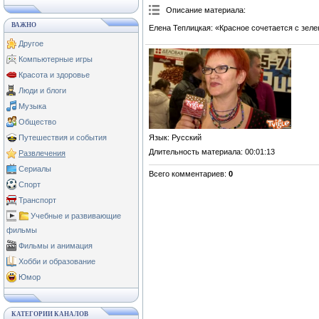
Описание материала
:
ВАЖНО
Елена Теплицкая: «Красное сочетается с зел
Другое
Компьютерные игры
Красота и здоровье
Люди и блоги
Музыка
Общество
Язык
: Русский
Путешествия и события
Длительность материала
: 00:01:13
Развлечения
Сериалы
Всего комментариев
:
0
Спорт
Транспорт
Учебные и развивающие
фильмы
Фильмы и анимация
Хобби и образование
Юмор
КАТЕГОРИИ КАНАЛОВ