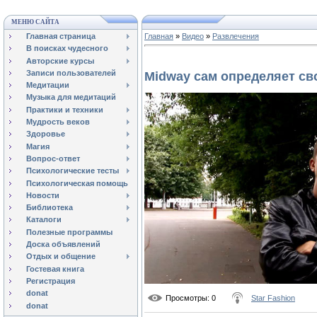
МЕНЮ САЙТА
Главная страница
Главная
»
Видео
»
Развлечения
В поисках чудесного
Авторские курсы
Записи пользователей
Midway сам определяет св
Медитации
Музыка для медитаций
Практики и техники
Мудрость веков
Здоровье
Магия
Вопрос-ответ
Психологические тесты
Психологическая помощь
Новости
Библиотека
Каталоги
Полезные программы
Доска объявлений
Отдых и общение
Гостевая книга
Регистрация
donat
Просмотры
: 0
Star Fashion
donat