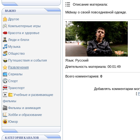
Описание материала
:
ВАЖНО
Midway о своей повседневной одежде.
Другое
Компьютерные игры
Красота и здоровье
Люди и блоги
Музыка
Общество
Язык
: Русский
Путешествия и события
Длительность материала
: 00:01:49
Развлечения
Сериалы
Всего комментариев
:
0
Спорт
Транспорт
Добавлять комментарии могу
[
Р
Учебные и развивающие
фильмы
Фильмы и анимация
Хобби и образование
Юмор
КАТЕГОРИИ КАНАЛОВ