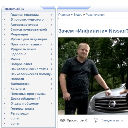
МЕНЮ САЙТА
Главная страница
Главная
»
Видео
»
Развлечения
В поисках чудесного
Авторские курсы
Записи пользователей
Зачем «Инфинити» Nissan
Медитации
Музыка для медитаций
Практики и техники
Мудрость веков
Здоровье
Магия
Вопрос-ответ
Психологические тесты
Психологическая помощь
Новости
Библиотека
Каталоги
Полезные программы
Доска объявлений
Отдых и общение
Гостевая книга
Регистрация
donat
Просмотры
: 0
Звездное авто
donat