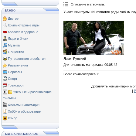
Описание материала
:
ВАЖНО
Участники групы «Инфинити» рады любым пода
Другое
Компьютерные игры
Красота и здоровье
Люди и блоги
Музыка
Общество
Язык
: Русский
Путешествия и события
Длительность материала
: 00:05:42
Развлечения
Сериалы
Всего комментариев
:
0
Спорт
Транспорт
Добавлять комментарии могу
[
Р
Учебные и развивающие
фильмы
Фильмы и анимация
Хобби и образование
Юмор
КАТЕГОРИИ КАНАЛОВ