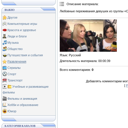
Описание материала
:
ВАЖНО
Любовные переживания девушек из группы «С
Другое
Компьютерные игры
Красота и здоровье
Люди и блоги
Музыка
Общество
Язык
: Русский
Путешествия и события
Длительность материала
: 00:00:39
Развлечения
Сериалы
Всего комментариев
:
0
Спорт
Транспорт
Добавлять комментарии могу
[
Р
Учебные и развивающие
фильмы
Фильмы и анимация
Хобби и образование
Юмор
КАТЕГОРИИ КАНАЛОВ