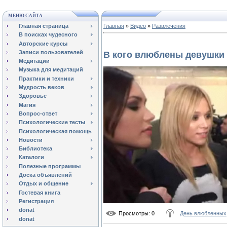
МЕНЮ САЙТА
Главная страница
Главная
»
Видео
»
Развлечения
В поисках чудесного
Авторские курсы
Записи пользователей
В кого влюблены девушки 
Медитации
Музыка для медитаций
Практики и техники
Мудрость веков
Здоровье
Магия
Вопрос-ответ
Психологические тесты
Психологическая помощь
Новости
Библиотека
Каталоги
Полезные программы
Доска объявлений
Отдых и общение
Гостевая книга
Регистрация
donat
Просмотры
: 0
День влюбленных
donat